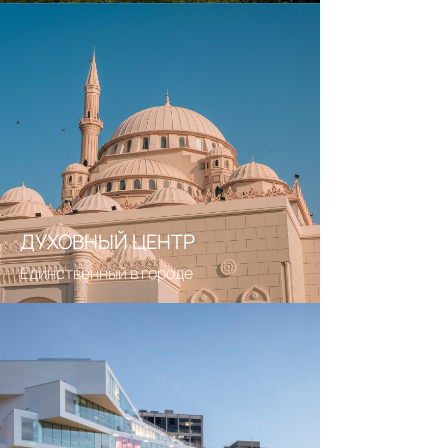
+7 (967) 686-66-66
*INSTAGRAM
АДРЕСА:
г. Избербаш
WHATSAPP
ул. Кутузова, д. 2а
г. Махачкала,
TELEGRAM
ул. Абубакарова, 48
ДУХОВНЫЙ ЦЕНТР
*Instagram, деятельность организации запрещена на территории РФ
Единственный в городе
Политика конфиденциальности
© Два Кита 2024 - 2026
Разработка сайта