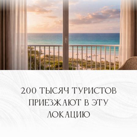
1
/
8