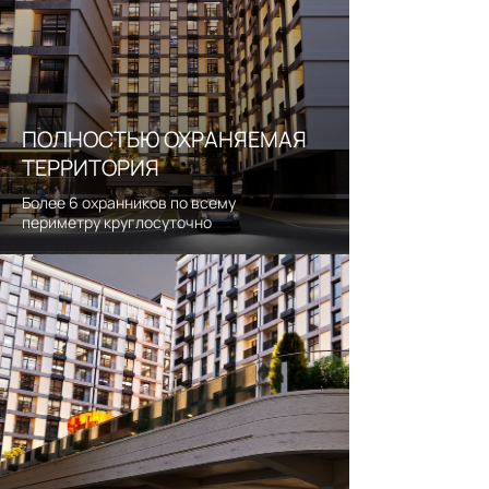
№1
самого чистого пляжа
в дагестане
ИНВЕСТИЦИОННЫЙ
ПОТЕНЦИАЛ
ПОЛНОСТЬЮ ОХРАНЯЕМАЯ
ТЕРРИТОРИЯ
В ДАГЕСТАНЕ
Более 6 охранников по всему
периметру круглосуточно
200 тысяч туристов
приезжают в эту
локацию