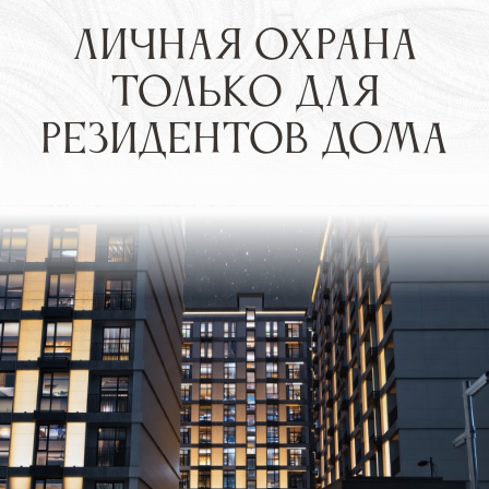
1
/
4