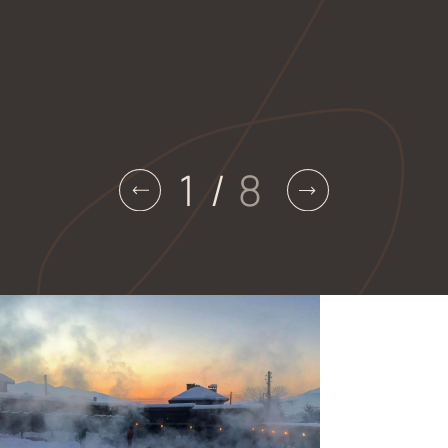
и частный парк с редкими растениями внутри
двора превращают этот дом в манифест
уникальности и свободы
Парк для жильцов
Самый большой приватный парк внутри двора в
Дагестане. 1180м2 собственного парка только
для владельцев жилого комплекса «Два Кита»